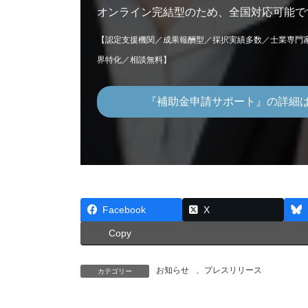
オンライン完結型のため、全国対応可能で
【認定支援機関／成果報酬型／採択実績多数／士業専門
界特化／相談無料】
『補助金申請サポート』の詳細
Facebook
X
Copy
お知らせ
、
プレスリリース
カテゴリー