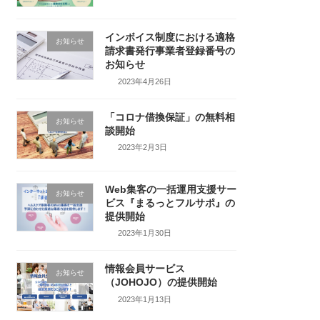
インボイス制度における適格
お知らせ
請求書発行事業者登録番号の
お知らせ
2023年4月26日
「コロナ借換保証」の無料相
お知らせ
談開始
2023年2月3日
Web集客の一括運用支援サー
お知らせ
ビス『まるっとフルサポ』の
提供開始
2023年1月30日
情報会員サービス
お知らせ
（JOHOJO）の提供開始
2023年1月13日