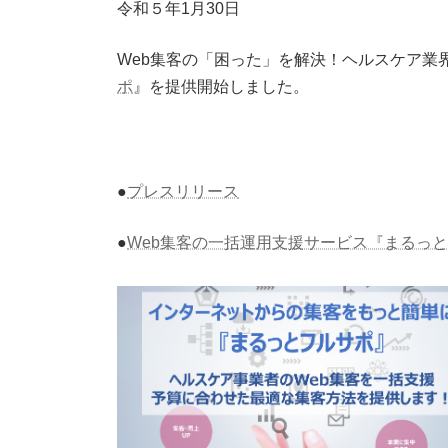
令和５年1月30日
日
時
:
Web集客の「困った」を解決！ヘルスケア業
ポ
』を提供開始しました。
●
プレスリリース
●
Web集客の一括運用支援サービス『まるっ