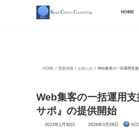
コ
ナ
ン
ビ
HOME
テ
ゲ
ン
ー
ツ
シ
へ
ョ
ス
ン
キ
に
ッ
移
プ
動
HOME
更新情報
お知らせ
Web集客の一括運用支
Web集客の一括運用
サポ』の提供開始
最
2023年1月30日
2026年3月28日
KC
終
更
新