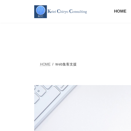
コ
ナ
ン
ビ
HOME
テ
ゲ
ン
ー
ツ
シ
へ
ョ
ス
ン
キ
に
ッ
移
プ
動
HOME
Ｗeb集客支援