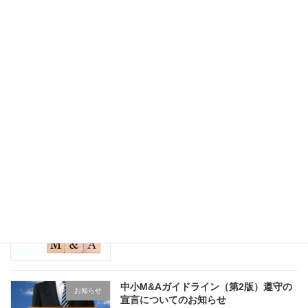
投
固
固
固
«
1
2
3
»
定
定
定
稿
ペ
ペ
ペ
ー
ー
ー
最近の投稿
の
ジ
ジ
ジ
ペ
住所変更のお知らせ
お知らせ
2026年3月1日
ー
ジ
送
中小M&Aガイドライン（第3版）遵守の
り
お知らせ
宣言についてのお知らせ
2024年11月8日
中小M&Aガイドライン（第2版）遵守の
お知らせ
宣言についてのお知らせ